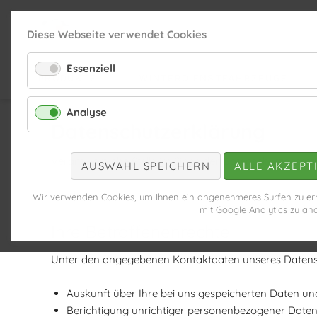
Diese Webseite verwendet Cookies
Essenziell
PRODUKTE
WINTERDIENSTFAHRZEUGE
Analyse
Datenschutzerklärung
Verantwortliche Stelle im Sinne der Datenschutzgese
AUSWAHL SPEICHERN
ALLE AKZEPT
Frank Demmler
Wir verwenden Cookies, um Ihnen ein angenehmeres Surfen zu erm
mit Google Analytics zu ana
Ihre Betroffenenrechte
Unter den angegebenen Kontaktdaten unseres Datensc
Auskunft über Ihre bei uns gespeicherten Daten un
Berichtigung unrichtiger personenbezogener Daten