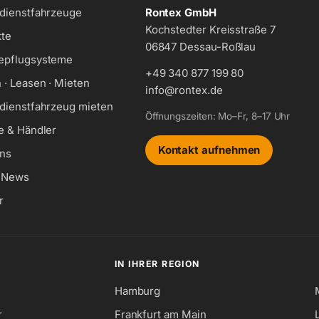
dienstfahrzeuge
Rontex GmbH
Kochstedter Kreisstraße 7
te
06847 Dessau-Roßlau
epflugsysteme
+49 340 877 199 80
 · Leasen · Mieten
info@rontex.de
dienstfahrzeug mieten
Öffnungszeiten: Mo–Fr, 8–17 Uhr
e & Händler
Kontakt aufnehmen
ns
& News
r
IN IHRER REGION
Hamburg
r
Frankfurt am Main