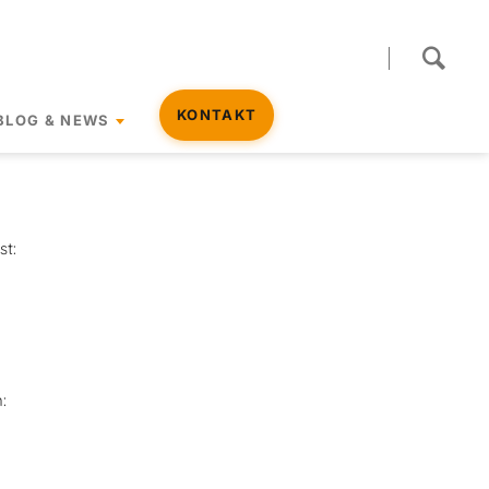
Navigation
KONTAKT
BLOG & NEWS
überspringen
st:
: