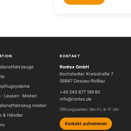
ATION
KONTAKT
dienstfahrzeuge
Rontex GmbH
Kochstedter Kreisstraße 7
te
06847 Dessau-Roßlau
epflugsysteme
+49 340 877 199 80
 · Leasen · Mieten
info@rontex.de
dienstfahrzeug mieten
Öffnungszeiten: Mo–Fr, 8–17 Uhr
e & Händler
Kontakt aufnehmen
ns