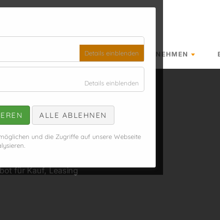
für
Details einblenden
KAUFEN, LEASEN, MIETEN
UNTERNEHMEN
Essenziell
für
Details einblenden
Analyse
IEREN
ALLE ABLEHNEN
s
öglichen und die Zugriffe auf unsere Webseite
lysieren.
ienstfahrzeugen und
bot für Kauf, Leasing