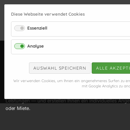
Diese Webseite verwendet Cookies
Essenziell
PRODUKTE
WINTERDIENSTFAHRZEUGE
Analyse
KONTAKT
AUSWAHL SPEICHERN
ALLE AKZEPT
Kontaktieren Sie un
Wir verwenden Cookies, um Ihnen ein angenehmeres Surfen zu erm
mit Google Analytics zu ana
Wir beantworten gerne alle Fragen zu unseren Winterd
Leistungen — und erstellen Ihnen ein individuelles Ange
oder Miete.