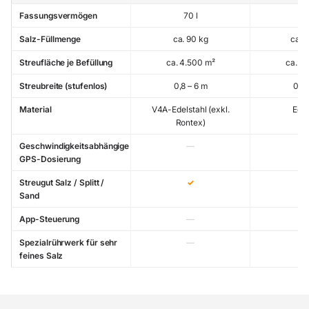
Fassungsvermögen
70 l
11
Salz-Füllmenge
ca. 90 kg
ca. 
Streufläche je Befüllung
ca. 4.500 m²
ca. 6
Streubreite (stufenlos)
0,8 – 6 m
0,8 
Material
V4A-Edelstahl (exkl.
Edel
Rontex)
Geschwindigkeitsabhängige
—
GPS-Dosierung
Streugut Salz / Splitt /
✓
Sand
App-Steuerung
—
Spezialrührwerk für sehr
—
feines Salz