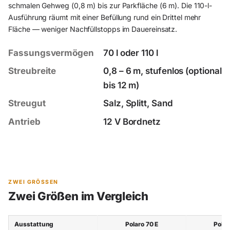
schmalen Gehweg (0,8 m) bis zur Parkfläche (6 m). Die 110-l-
Ausführung räumt mit einer Befüllung rund ein Drittel mehr
Fläche — weniger Nachfüllstopps im Dauereinsatz.
Fassungsvermögen
70 l oder 110 l
Streubreite
0,8 – 6 m, stufenlos (optional
bis 12 m)
Streugut
Salz, Splitt, Sand
Antrieb
12 V Bordnetz
ZWEI GRÖSSEN
Zwei Größen im Vergleich
Ausstattung
Polaro 70 E
Polar