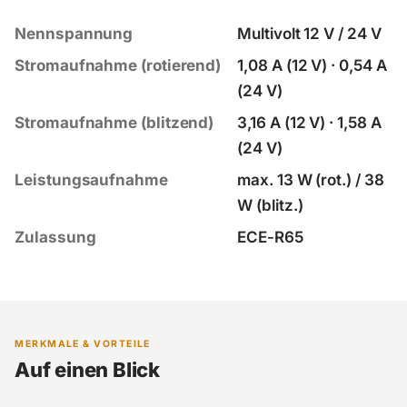
Nennspannung
Multivolt 12 V / 24 V
Stromaufnahme (rotierend)
1,08 A (12 V) · 0,54 A
(24 V)
Stromaufnahme (blitzend)
3,16 A (12 V) · 1,58 A
(24 V)
Leistungsaufnahme
max. 13 W (rot.) / 38
W (blitz.)
Zulassung
ECE-R65
MERKMALE & VORTEILE
Auf einen Blick